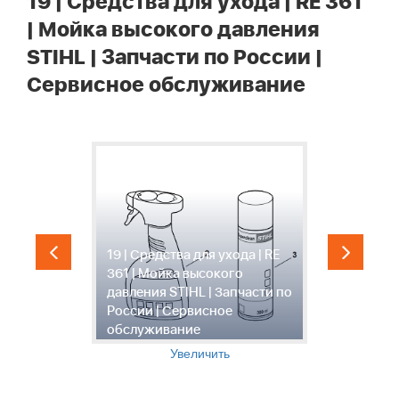
19 | Средства для ухода | RE 361
| Мойка высокого давления
STIHL | Запчасти по России |
Сервисное обслуживание
19 | Средства для ухода | RE
2
361 | Мойка высокого
3
по
давления STIHL | Запчасти по
д
России | Сервисное
Р
обслуживание
о
Увеличить