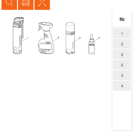
№
1
2
2
2
3
4