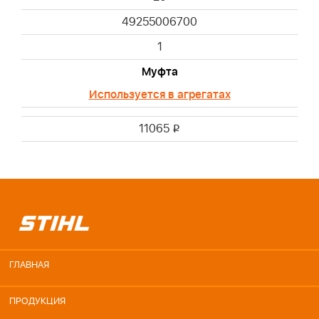
49255006700
1
Mуфта
Используется в агрегатах
11065
i
ГЛАВНАЯ
ПРОДУКЦИЯ