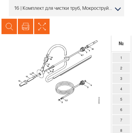
16 | Комплект для чистки труб, Мокроструйное устройство (40.2009) | RE 361 | Мойка высокого давления STIHL | Запчасти по России | Сервисное обслуживание
№
1
2
3
4
5
6
7
8