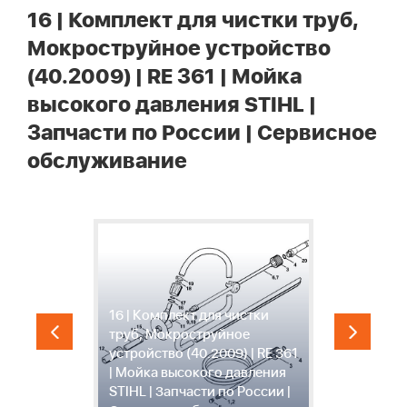
16 | Комплект для чистки труб,
Мокроструйное устройство
(40.2009) | RE 361 | Мойка
высокого давления STIHL |
Запчасти по России | Сервисное
обслуживание
16 | Комплект для чистки
труб, Мокроструйное
1
устройство (40.2009) | RE 361
а
| Мойка высокого давления
в
STIHL | Запчасти по России |
З