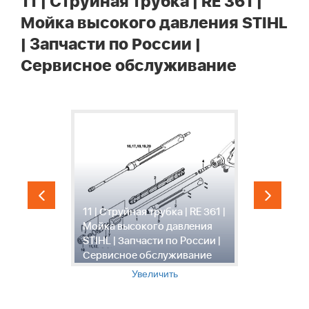
11 | Струйная трубка | RE 361 |
Мойка высокого давления STIHL
| Запчасти по России |
Сервисное обслуживание
-
1
E
С
11 | Струйная трубка | RE 361 |
R
по
Мойка высокого давления
д
STIHL | Запчасти по России |
Р
Сервисное обслуживание
о
Увеличить