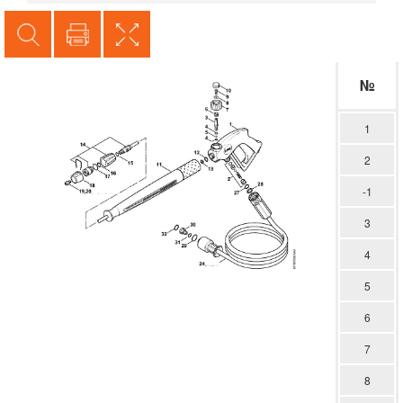
№
1
2
-1
3
4
5
6
7
8