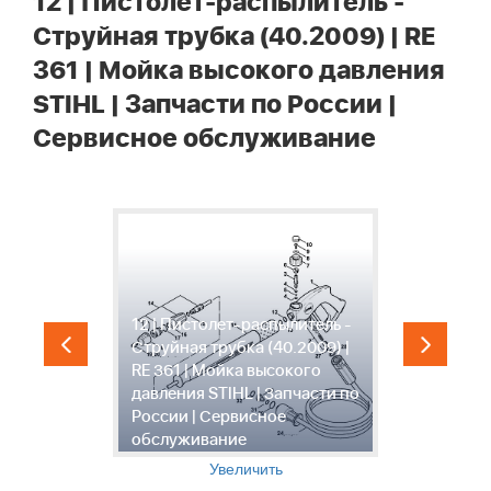
12 | Пистолет-распылитель -
Струйная трубка (40.2009) | RE
361 | Мойка высокого давления
STIHL | Запчасти по России |
Сервисное обслуживание
1
12 | Пистолет-распылитель -
В
Струйная трубка (40.2009) |
м
 |
RE 361 | Мойка высокого
|
давления STIHL | Запчасти по
д
|
России | Сервисное
Р
обслуживание
о
Увеличить