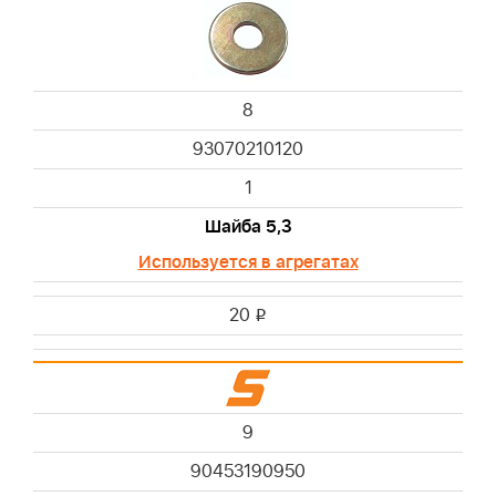
8
93070210120
1
Шайба 5,3
Используется в агрегатах
20
i
9
90453190950