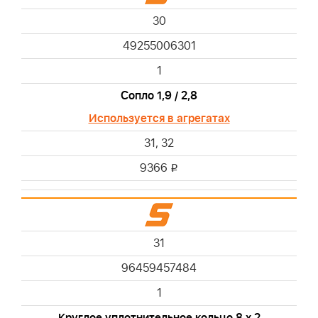
30
49255006301
1
Сопло 1,9 / 2,8
Используется в агрегатах
31, 32
9366
i
31
96459457484
1
Круглое уплотнительное кольцо 8 х 2