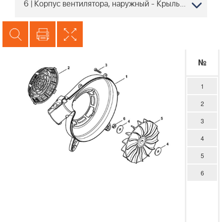
6 | Корпус вентилятора, наружный - Крыльчатка вентилятора | BG 50 | Воздуходувка STIHL | Запчасти по России и СПБ | Сервисное обслуживание
№
1
2
3
4
5
6