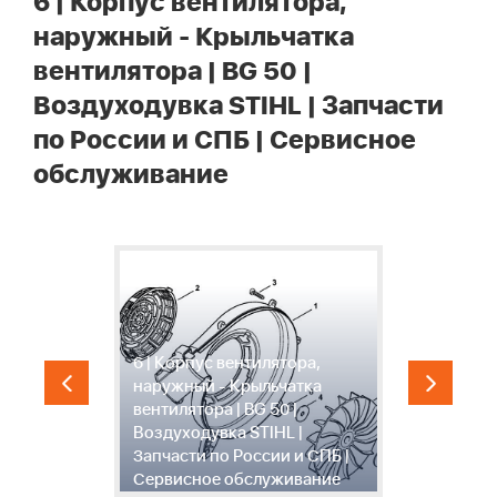
6 | Корпус вентилятора,
наружный - Крыльчатка
вентилятора | BG 50 |
Воздуходувка STIHL | Запчасти
по России и СПБ | Сервисное
обслуживание
6 | Корпус вентилятора,
наружный - Крыльчатка
7
G
вентилятора | BG 50 |
в
Воздуходувка STIHL |
В
Запчасти по России и СПБ |
З
Сервисное обслуживание
С