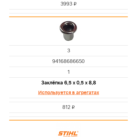
3993
i
3
94168686650
1
Заклёпка 6,5 х 0,5 х 8,8
Используется в агрегатах
812
i