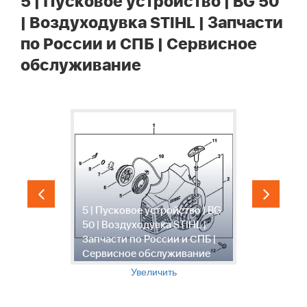
5 | Пусковое устройство | BG 50
| Воздуходувка STIHL | Запчасти
по России и СПБ | Сервисное
обслуживание
6
н
5 | Пусковое устройство | BG
в
50 | Воздуходувка STIHL |
В
Запчасти по России и СПБ |
З
Сервисное обслуживание
С
Увеличить