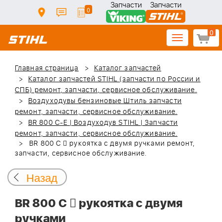
Запчасти
Запчасти
0
0
Toggle
navigation
Главная страница
Каталог запчастей
Каталог запчастей STIHL (запчасти по России и
СПБ) ремонт, запчасти, сервисное обслуживание.
Воздуходувы бензиновые Штиль запчасти
ремонт, запчасти, сервисное обслуживание.
BR 800 C-E | Воздуходув STIHL | Запчасти
ремонт, запчасти, сервисное обслуживание.
BR 800 C  рукоятка с двумя ручками ремонт,
запчасти, сервисное обслуживание.
Назад
BR 800 C  рукоятка с двумя
ручками