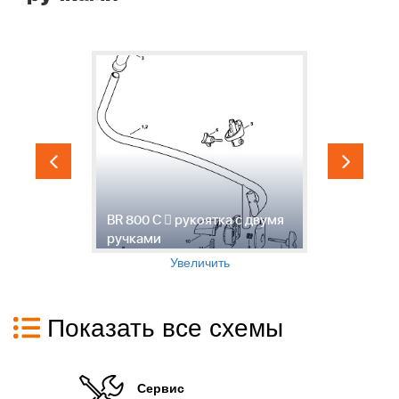
B
BR 800 C  рукоятка с двумя
м
ручками
с
Увеличить
Показать все схемы
Сервис