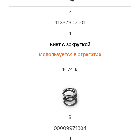
7
41287907501
1
Винт с закруткой
Используется в агрегатах
1674
i
8
00009971304
1