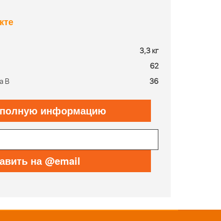
кте
3,3 кг
62
а В
36
 полную информацию
авить на @email