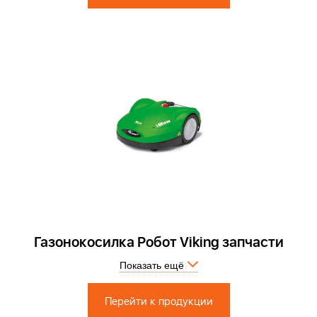
Газонокосилка Робот Viking запчасти
Показать ещё
Запчасти по России и СПБ > Официальный сервисный центр.
Перейти к продукции