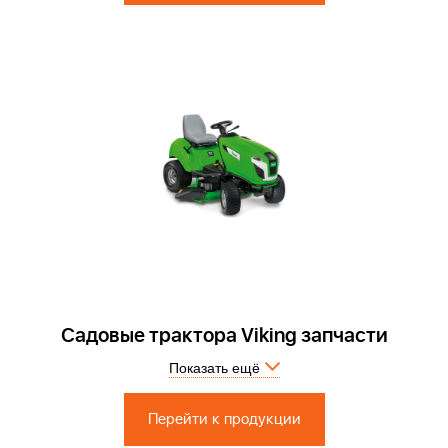
Садовые трактора Viking запчасти
Показать ещё
Запчасти по России и СПБ > Официальный сервисный центр.
Перейти к продукции