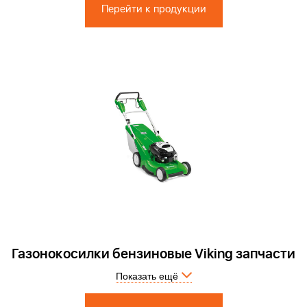
Перейти к продукции
Газонокосилки бензиновые Viking запчасти
Показать ещё
Запчасти по России и СПБ > Официальный сервисный центр