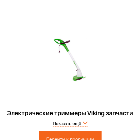
Электрические триммеры Viking запчасти
Показать ещё
Запчасти по России и СПБ > Официальный сервисный центр.
Перейти к продукции