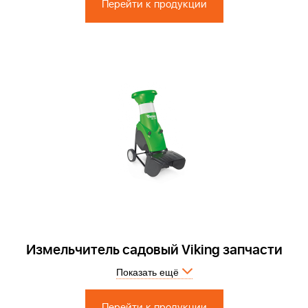
Перейти к продукции
Измельчитель садовый Viking запчасти
Показать ещё
Запчасти по России и СПБ > Официальный сервисный центр.
Перейти к продукции