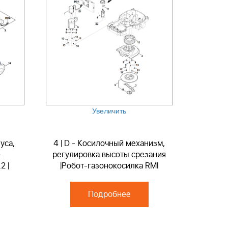
Увеличить
уса,
4 | D - Косилочный механизм,
-
регулировка высоты срезания
2 |
|Робот-газонокосилка RMI
монт
422.2 | Запчасти по России |
Ремонт
Подробнее