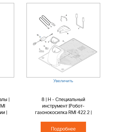
Увеличить
алы |
8 | H - Специальный
RMI
инструмент |Робот-
ии |
газонокосилка RMI 422.2 |
Запчасти по России | Ремонт
Подробнее