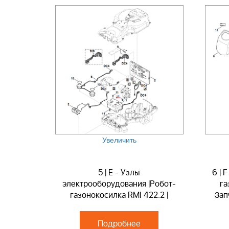
Увеличить
5 | E - Узлы
6 | 
электрооборудования |Робот-
га
газонокосилка RMI 422.2 |
Зап
Запчасти по России | Ремонт
Подробнее