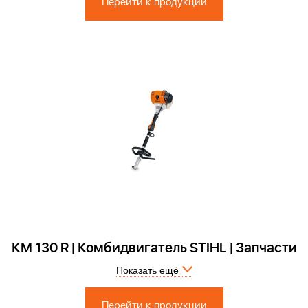
Перейти к продукции
КМ 130 R | Комбидвигатель STIHL | Запчасти
Показать ещё
Запчасти по России и СПБ > Официальный сервисный центр
Перейти к продукции