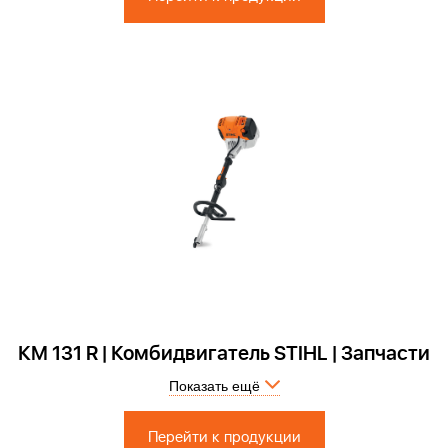
КМ 131 R | Комбидвигатель STIHL | Запчасти
Показать ещё
Запчасти по России и СПБ > Официальный сервисный центр
Перейти к продукции