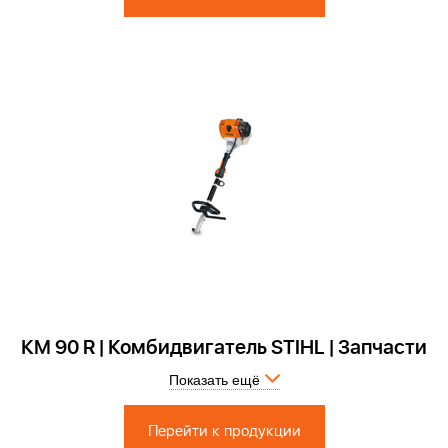
КМ 90 R | Комбидвигатель STIHL | Запчасти
Показать ещё
Запчасти по России и СПБ > Официальный сервисный центр
Перейти к продукции