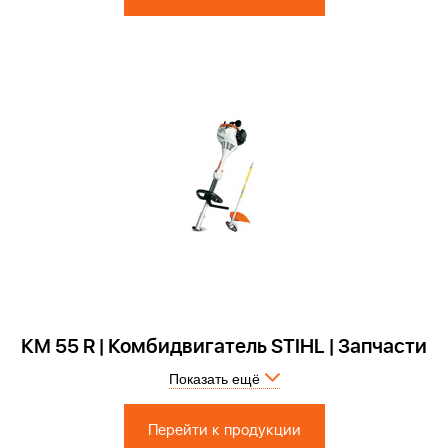
КМ 55 R | Комбидвигатель STIHL | Запчасти
Показать ещё
Запчасти по России и СПБ > Официальный сервисный центр
Перейти к продукции