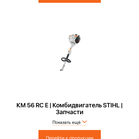
КМ 56 RC E | Комбидвигатель STIHL |
Запчасти
Показать ещё
Запчасти по России и СПБ > Официальный сервисный центр
Перейти к продукции