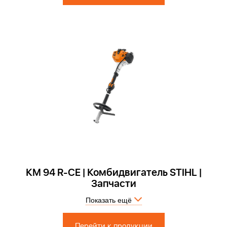
КМ 94 R-CE | Комбидвигатель STIHL |
Запчасти
Показать ещё
Запчасти по России и СПБ > Официальный сервисный центр
Перейти к продукции