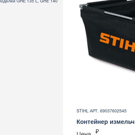
моделей GHE 135 L, GHE 140
STIHL АРТ. 69037602545
Контейнер измельч
₽
Цена