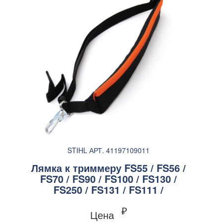
STIHL АРТ. 41197109011
Лямка к триммеру FS55 / FS56 /
FS70 / FS90 / FS100 / FS130 /
FS250 / FS131 / FS111 /
₽
Цена