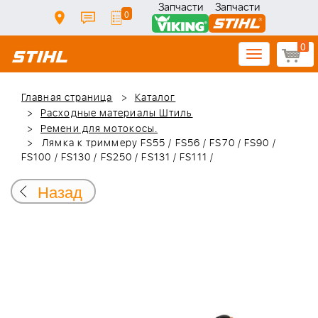
Запчасти
Запчасти
0
0
Toggle
navigation
Главная страница
Каталог
Расходные материалы Штиль
Ремени для мотокосы.
Лямка к триммеру FS55 / FS56 / FS70 / FS90 /
FS100 / FS130 / FS250 / FS131 / FS111 /
Назад