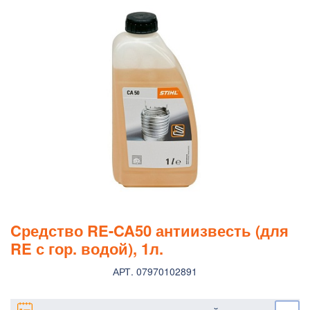
Cредство RE-CA50 антиизвесть (для
RE с гор. водой), 1л.
АРТ. 07970102891