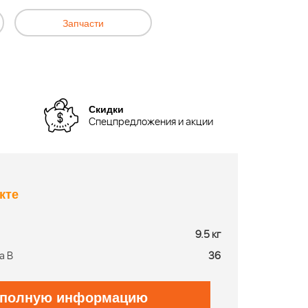
Запчасти
Скидки
Спецпредложения и акции
кте
9.5 кг
а В
36
 полную информацию