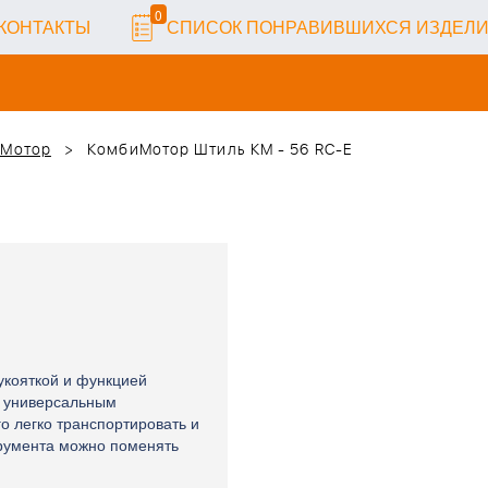
0
КОНТАКТЫ
СПИСОК ПОНРАВИВШИХСЯ ИЗДЕЛ
иМотор
КомбиМотор Штиль КМ - 56 RC-E
укояткой и функцией
и универсальным
го легко транспортировать и
трумента можно поменять