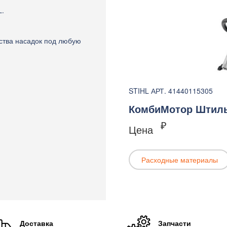
L.
ства насадок под любую
STIHL АРТ. 41440115305
КомбиМотор Штиль 
₽
Цена
Расходные материалы
Доставка
Запчасти