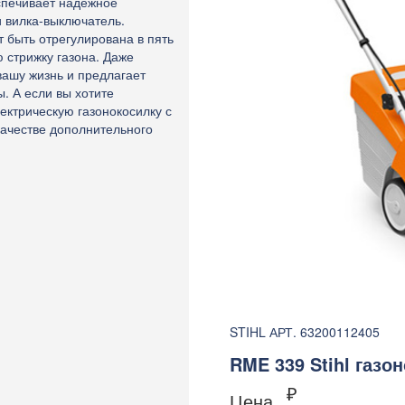
спечивает надежное
 вилка-выключатель.
 быть отрегулирована в пять
 стрижку газона. Даже
вашу жизнь и предлагает
. А если вы хотите
лектрическую газонокосилку с
ачестве дополнительного
STIHL АРТ. 63200112405
RME 339 Stihl газо
₽
Цена