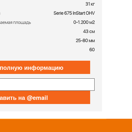
31 кг
я
Serie 675 InStart OHV
ваемая площадь
0-1.200 м2
43 см
25-80 мм
60
 полную информацию
авить на @email