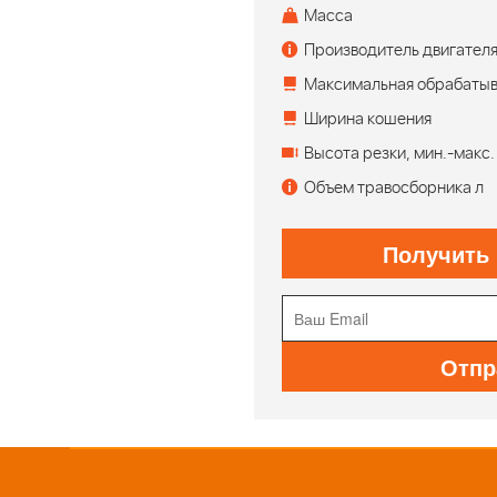
Масса
Производитель двигател
Максимальная обрабаты
Ширина кошения
Высота резки, мин.-макс.
Объем травосборника л
Получить
Отпр