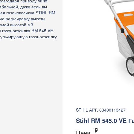
лагодаря приводу Vario.
табильной, даже если вы
вая газонокосилка STIHL RM
ую регулировку высоты
емой высотой в 3
я газонокосилка RM 545 VE
мульчирующую газонокосилку
STIHL АРТ. 63400113427
Stihl RM 545.0 VE 
₽
Цена