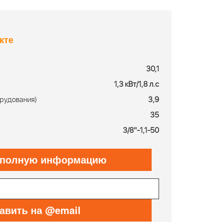
кте
30,1
1,3 кВт/1,8 л.с
рудования)
3,9
35
3/8''-1,1-50
 полную информацию
авить на @email