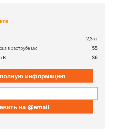
кте
2,3 кг
ока в раструбе м/с
55
а В
36
 полную информацию
авить на @email